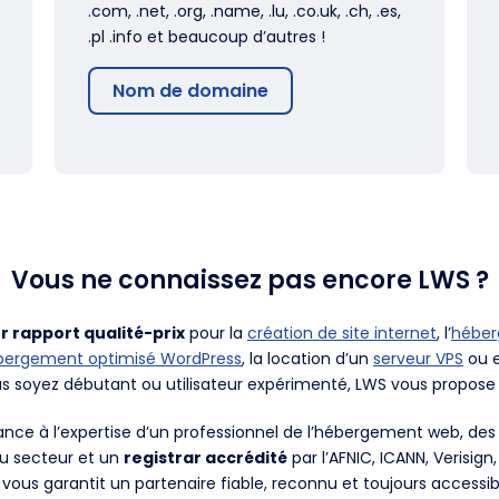
.com, .net, .org, .name, .lu, .co.uk, .ch, .es,
.pl .info et beaucoup d’autres !
Nom de domaine
Vous ne connaissez pas encore LWS ?
r rapport qualité-prix
pour la
création de site internet
, l’
hébe
bergement optimisé WordPress
, la location d’un
serveur VPS
ou e
us soyez débutant ou utilisateur expérimenté, LWS vous propose 
fiance à l’expertise d’un professionnel de l’hébergement web, d
du secteur et un
registrar accrédité
par l’AFNIC, ICANN, Verisign
 vous garantit un partenaire fiable, reconnu et toujours accessib