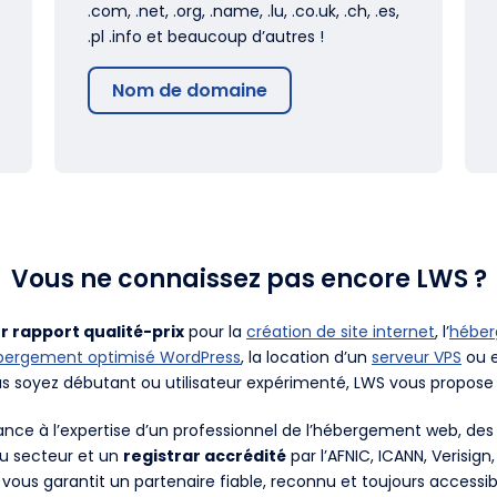
.com, .net, .org, .name, .lu, .co.uk, .ch, .es,
.pl .info et beaucoup d’autres !
Nom de domaine
Vous ne connaissez pas encore LWS ?
r rapport qualité-prix
pour la
création de site internet
, l’
hébe
bergement optimisé WordPress
, la location d’un
serveur VPS
ou e
us soyez débutant ou utilisateur expérimenté, LWS vous propose 
fiance à l’expertise d’un professionnel de l’hébergement web, d
du secteur et un
registrar accrédité
par l’AFNIC, ICANN, Verisign
 vous garantit un partenaire fiable, reconnu et toujours accessib