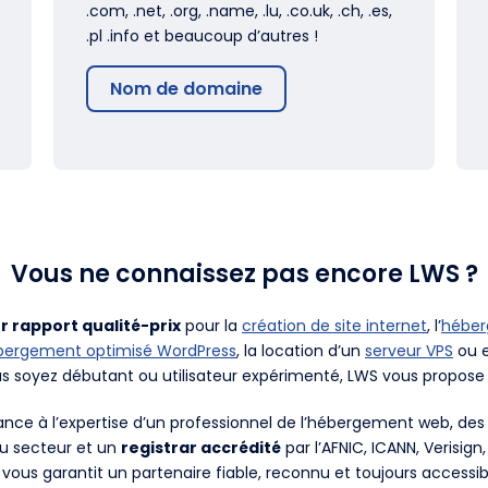
.com, .net, .org, .name, .lu, .co.uk, .ch, .es,
.pl .info et beaucoup d’autres !
Nom de domaine
Vous ne connaissez pas encore LWS ?
r rapport qualité-prix
pour la
création de site internet
, l’
hébe
bergement optimisé WordPress
, la location d’un
serveur VPS
ou e
us soyez débutant ou utilisateur expérimenté, LWS vous propose 
fiance à l’expertise d’un professionnel de l’hébergement web, d
du secteur et un
registrar accrédité
par l’AFNIC, ICANN, Verisign
 vous garantit un partenaire fiable, reconnu et toujours accessib