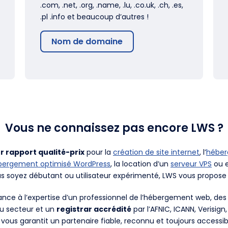
.com, .net, .org, .name, .lu, .co.uk, .ch, .es,
.pl .info et beaucoup d’autres !
Nom de domaine
Vous ne connaissez pas encore LWS ?
r rapport qualité-prix
pour la
création de site internet
, l’
hébe
bergement optimisé WordPress
, la location d’un
serveur VPS
ou e
us soyez débutant ou utilisateur expérimenté, LWS vous propose 
fiance à l’expertise d’un professionnel de l’hébergement web, d
du secteur et un
registrar accrédité
par l’AFNIC, ICANN, Verisign
 vous garantit un partenaire fiable, reconnu et toujours accessib