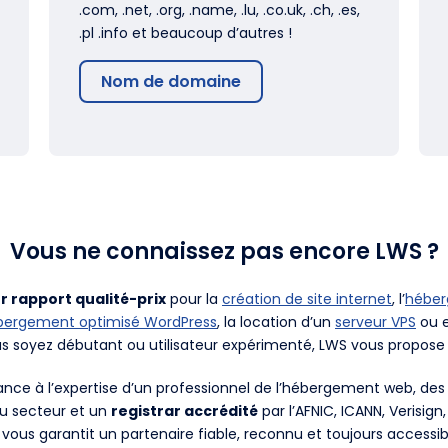
.com, .net, .org, .name, .lu, .co.uk, .ch, .es,
.pl .info et beaucoup d’autres !
Nom de domaine
Vous ne connaissez pas encore LWS ?
r rapport qualité-prix
pour la
création de site internet
, l’
hébe
bergement optimisé WordPress
, la location d’un
serveur VPS
ou e
us soyez débutant ou utilisateur expérimenté, LWS vous propose 
fiance à l’expertise d’un professionnel de l’hébergement web, d
du secteur et un
registrar accrédité
par l’AFNIC, ICANN, Verisign
 vous garantit un partenaire fiable, reconnu et toujours accessib