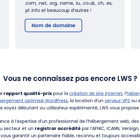
.com, .net, .org, .name, .lu, .co.uk, .ch, .es,
.pl .info et beaucoup d’autres !
Nom de domaine
Vous ne connaissez pas encore LWS ?
r rapport qualité-prix
pour la
création de site internet
, l’
hébe
bergement optimisé WordPress
, la location d’un
serveur VPS
ou e
us soyez débutant ou utilisateur expérimenté, LWS vous propose 
fiance à l’expertise d’un professionnel de l’hébergement web, d
du secteur et un
registrar accrédité
par l’AFNIC, ICANN, Verisign
 vous garantit un partenaire fiable, reconnu et toujours accessib