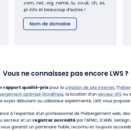
.com, .net, .org, .name, .lu, .co.uk, .ch, .es,
.pl .info et beaucoup d’autres !
Nom de domaine
Vous ne connaissez pas encore LWS ?
r rapport qualité-prix
pour la
création de site internet
, l’
hébe
bergement optimisé WordPress
, la location d’un
serveur VPS
ou e
us soyez débutant ou utilisateur expérimenté, LWS vous propose 
fiance à l’expertise d’un professionnel de l’hébergement web, d
du secteur et un
registrar accrédité
par l’AFNIC, ICANN, Verisign
 vous garantit un partenaire fiable, reconnu et toujours accessib