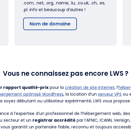
.com, .net, .org, .name, .lu, .co.uk, .ch, .es,
.pl .info et beaucoup d’autres !
Nom de domaine
Vous ne connaissez pas encore LWS ?
r rapport qualité-prix
pour la
création de site internet
, l’
hébe
bergement optimisé WordPress
, la location d’un
serveur VPS
ou e
us soyez débutant ou utilisateur expérimenté, LWS vous propose 
fiance à l’expertise d’un professionnel de l’hébergement web, d
du secteur et un
registrar accrédité
par l’AFNIC, ICANN, Verisign
 vous garantit un partenaire fiable, reconnu et toujours accessib