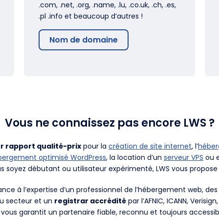
.com, .net, .org, .name, .lu, .co.uk, .ch, .es,
.pl .info et beaucoup d’autres !
Nom de domaine
Vous ne connaissez pas encore LWS ?
r rapport qualité-prix
pour la
création de site internet
, l’
hébe
bergement optimisé WordPress
, la location d’un
serveur VPS
ou e
us soyez débutant ou utilisateur expérimenté, LWS vous propose 
fiance à l’expertise d’un professionnel de l’hébergement web, d
du secteur et un
registrar accrédité
par l’AFNIC, ICANN, Verisign
 vous garantit un partenaire fiable, reconnu et toujours accessib