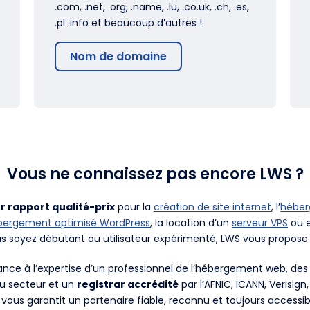
.com, .net, .org, .name, .lu, .co.uk, .ch, .es,
.pl .info et beaucoup d’autres !
Nom de domaine
Vous ne connaissez pas encore LWS ?
r rapport qualité-prix
pour la
création de site internet
, l’
hébe
bergement optimisé WordPress
, la location d’un
serveur VPS
ou e
us soyez débutant ou utilisateur expérimenté, LWS vous propose 
fiance à l’expertise d’un professionnel de l’hébergement web, d
du secteur et un
registrar accrédité
par l’AFNIC, ICANN, Verisign
 vous garantit un partenaire fiable, reconnu et toujours accessib