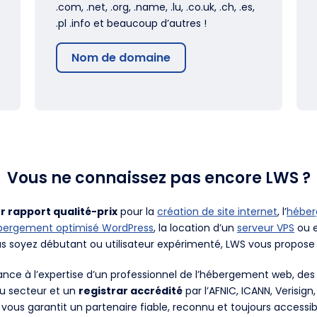
.com, .net, .org, .name, .lu, .co.uk, .ch, .es,
.pl .info et beaucoup d’autres !
Nom de domaine
Vous ne connaissez pas encore LWS ?
r rapport qualité-prix
pour la
création de site internet
, l’
hébe
bergement optimisé WordPress
, la location d’un
serveur VPS
ou e
us soyez débutant ou utilisateur expérimenté, LWS vous propose 
fiance à l’expertise d’un professionnel de l’hébergement web, d
du secteur et un
registrar accrédité
par l’AFNIC, ICANN, Verisign
 vous garantit un partenaire fiable, reconnu et toujours accessib