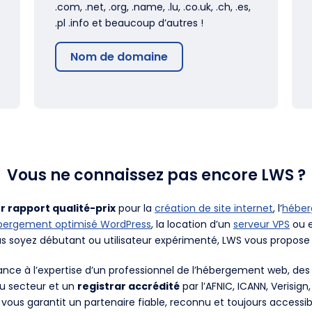
.com, .net, .org, .name, .lu, .co.uk, .ch, .es,
.pl .info et beaucoup d’autres !
Nom de domaine
Vous ne connaissez pas encore LWS ?
r rapport qualité-prix
pour la
création de site internet
, l’
hébe
bergement optimisé WordPress
, la location d’un
serveur VPS
ou e
us soyez débutant ou utilisateur expérimenté, LWS vous propose 
fiance à l’expertise d’un professionnel de l’hébergement web, d
du secteur et un
registrar accrédité
par l’AFNIC, ICANN, Verisign
 vous garantit un partenaire fiable, reconnu et toujours accessib