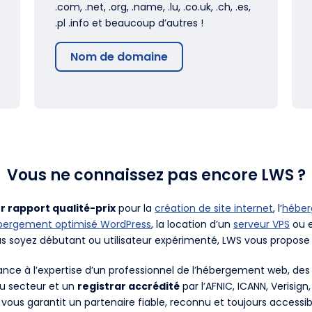
.com, .net, .org, .name, .lu, .co.uk, .ch, .es,
.pl .info et beaucoup d’autres !
Nom de domaine
Vous ne connaissez pas encore LWS ?
r rapport qualité-prix
pour la
création de site internet
, l’
hébe
bergement optimisé WordPress
, la location d’un
serveur VPS
ou e
us soyez débutant ou utilisateur expérimenté, LWS vous propose 
fiance à l’expertise d’un professionnel de l’hébergement web, d
du secteur et un
registrar accrédité
par l’AFNIC, ICANN, Verisign
 vous garantit un partenaire fiable, reconnu et toujours accessib