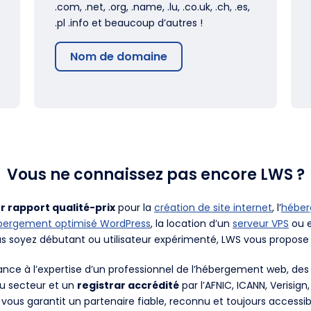
.com, .net, .org, .name, .lu, .co.uk, .ch, .es,
.pl .info et beaucoup d’autres !
Nom de domaine
Vous ne connaissez pas encore LWS ?
r rapport qualité-prix
pour la
création de site internet
, l’
hébe
bergement optimisé WordPress
, la location d’un
serveur VPS
ou e
us soyez débutant ou utilisateur expérimenté, LWS vous propose 
fiance à l’expertise d’un professionnel de l’hébergement web, d
du secteur et un
registrar accrédité
par l’AFNIC, ICANN, Verisign
 vous garantit un partenaire fiable, reconnu et toujours accessib