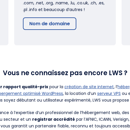
.com, .net, .org, .name, .lu, .co.uk, .ch, .es,
.pl .info et beaucoup d’autres !
Nom de domaine
Vous ne connaissez pas encore LWS ?
r rapport qualité-prix
pour la
création de site internet
, l’
hébe
bergement optimisé WordPress
, la location d’un
serveur VPS
ou e
us soyez débutant ou utilisateur expérimenté, LWS vous propose 
fiance à l’expertise d’un professionnel de l’hébergement web, d
du secteur et un
registrar accrédité
par l’AFNIC, ICANN, Verisign
 vous garantit un partenaire fiable, reconnu et toujours accessib