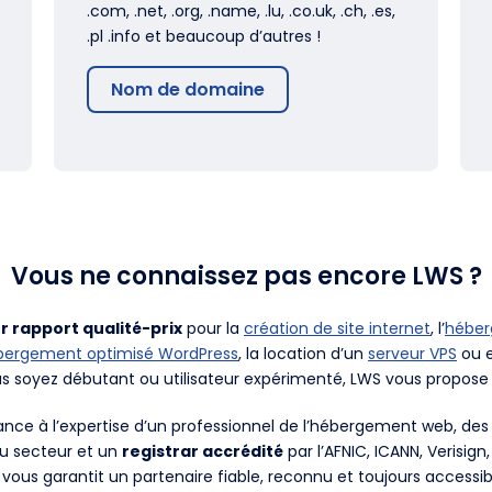
.com, .net, .org, .name, .lu, .co.uk, .ch, .es,
.pl .info et beaucoup d’autres !
Nom de domaine
Vous ne connaissez pas encore LWS ?
r rapport qualité-prix
pour la
création de site internet
, l’
hébe
bergement optimisé WordPress
, la location d’un
serveur VPS
ou e
us soyez débutant ou utilisateur expérimenté, LWS vous propose 
fiance à l’expertise d’un professionnel de l’hébergement web, d
du secteur et un
registrar accrédité
par l’AFNIC, ICANN, Verisign
 vous garantit un partenaire fiable, reconnu et toujours accessib